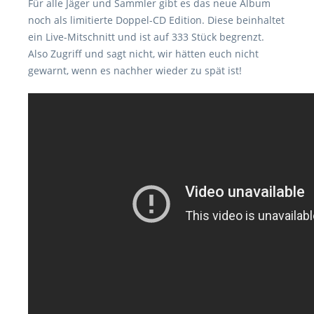
Für alle Jäger und Sammler gibt es das neue Album
noch als limitierte Doppel-CD Edition. Diese beinhaltet
ein Live-Mitschnitt und ist auf 333 Stück begrenzt.
Also Zugriff und sagt nicht, wir hätten euch nicht
gewarnt, wenn es nachher wieder zu spät ist!