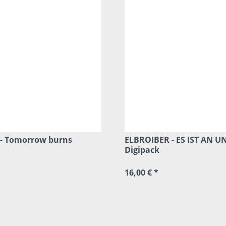
e - Tomorrow burns
ELBROIBER - ES IST AN U
Digipack
16,00 € *