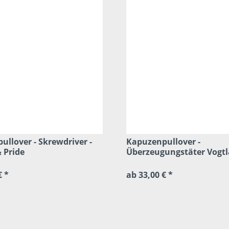
llover - Skrewdriver -
Kapuzenpullover -
 Pride
Überzeugungstäter Vogt
€ *
ab 33,00 € *