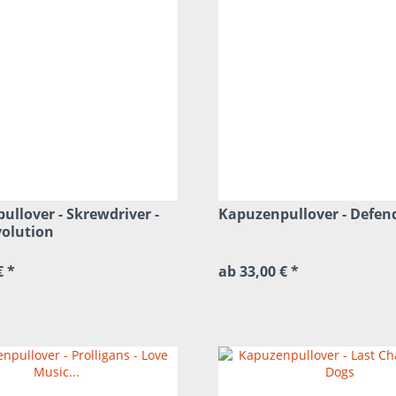
llover - Skrewdriver -
Kapuzenpullover - Defen
volution
€ *
ab 33,00 € *