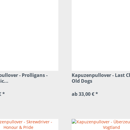
llover - Prolligans -
Kapuzenpullover - Last C
c...
Old Dogs
€ *
ab 33,00 € *