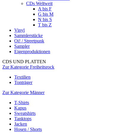
CDs Weltweit
A bis F
G bis M
N bis S
T bis Z
Vinyl
Sammlerstücke
Oi! / Streetpunk
Sampler
Eigenproduktionen
CDS UND PLATTEN
Zur Kategorie Freiheitsrock
Textilien
Tonträger
Zur Kategorie Männer
T-Shirts
Kapus
Sweatshirts
Tanktops
Jacken
Hosen / Shorts