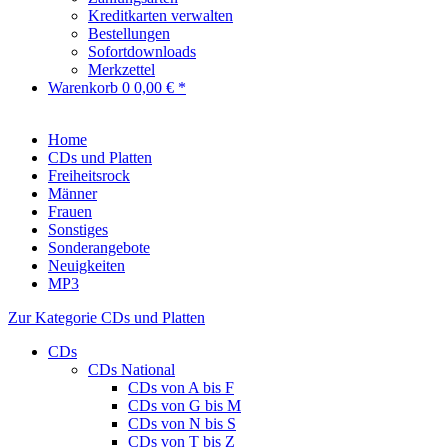
Kreditkarten verwalten
Bestellungen
Sofortdownloads
Merkzettel
Warenkorb
0
0,00 € *
Home
CDs und Platten
Freiheitsrock
Männer
Frauen
Sonstiges
Sonderangebote
Neuigkeiten
MP3
Zur Kategorie CDs und Platten
CDs
CDs National
CDs von A bis F
CDs von G bis M
CDs von N bis S
CDs von T bis Z