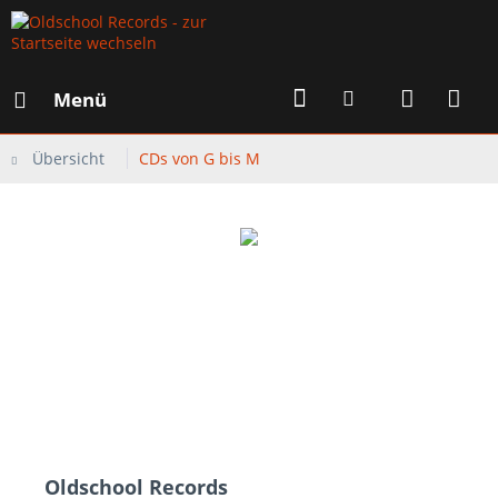
Menü
Übersicht
CDs von G bis M
Oldschool Records