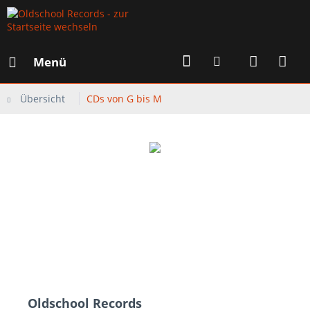
Menü
Übersicht
CDs von G bis M
Oldschool Records