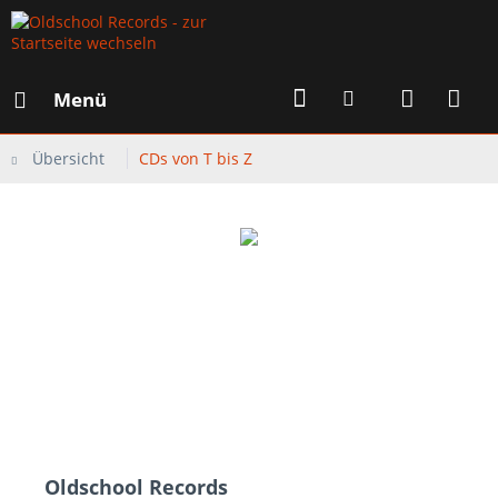
Menü
Übersicht
CDs von T bis Z
Oldschool Records