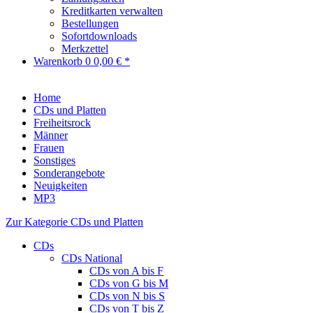
Kreditkarten verwalten
Bestellungen
Sofortdownloads
Merkzettel
Warenkorb
0
0,00 € *
Home
CDs und Platten
Freiheitsrock
Männer
Frauen
Sonstiges
Sonderangebote
Neuigkeiten
MP3
Zur Kategorie CDs und Platten
CDs
CDs National
CDs von A bis F
CDs von G bis M
CDs von N bis S
CDs von T bis Z