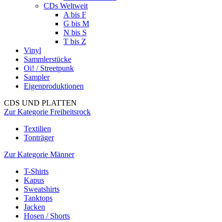
CDs Weltweit
A bis F
G bis M
N bis S
T bis Z
Vinyl
Sammlerstücke
Oi! / Streetpunk
Sampler
Eigenproduktionen
CDS UND PLATTEN
Zur Kategorie Freiheitsrock
Textilien
Tonträger
Zur Kategorie Männer
T-Shirts
Kapus
Sweatshirts
Tanktops
Jacken
Hosen / Shorts