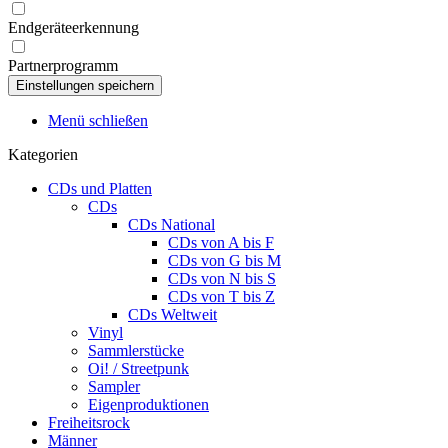
Endgeräteerkennung
Partnerprogramm
Menü schließen
Kategorien
CDs und Platten
CDs
CDs National
CDs von A bis F
CDs von G bis M
CDs von N bis S
CDs von T bis Z
CDs Weltweit
Vinyl
Sammlerstücke
Oi! / Streetpunk
Sampler
Eigenproduktionen
Freiheitsrock
Männer