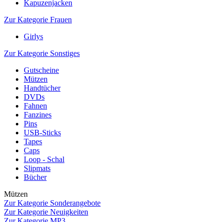
Kapuzenjacken
Zur Kategorie Frauen
Girlys
Zur Kategorie Sonstiges
Gutscheine
Mützen
Handtücher
DVDs
Fahnen
Fanzines
Pins
USB-Sticks
Tapes
Caps
Loop - Schal
Slipmats
Bücher
Mützen
Zur Kategorie Sonderangebote
Zur Kategorie Neuigkeiten
Zur Kategorie MP3