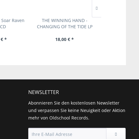
- Soar Raven
THE WINNING HAND -
Pitbullfarm - Wha
 CD
CHANGING OF THE TIDE LP
is Billy
 € *
18,00 € *
14,50 € 
NEWSLETTER
Abonnieren Sie den kostenlosen Newsletter
und verpassen Sie keine Neuigkeit oder Aktion
mehr von Oldschool Records.