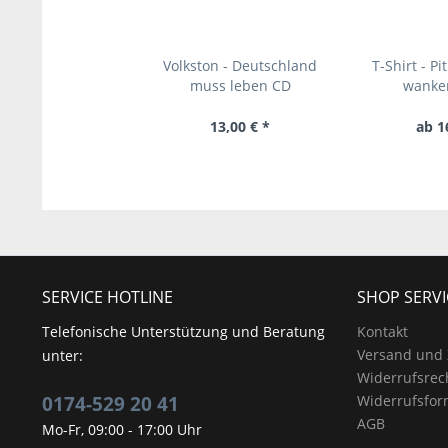
Volkston - Deutschland
T-Shirt - Pi
muss leben CD
wanker
13,00 € *
ab 1
SERVICE HOTLINE
SHOP SERVI
Telefonische Unterstützung und Beratung
Kontakt
Versand und
unter:
Widerrufsrec
0174-529 20 41
Widerrufsfor
AGB
Mo-Fr, 09:00 - 17:00 Uhr