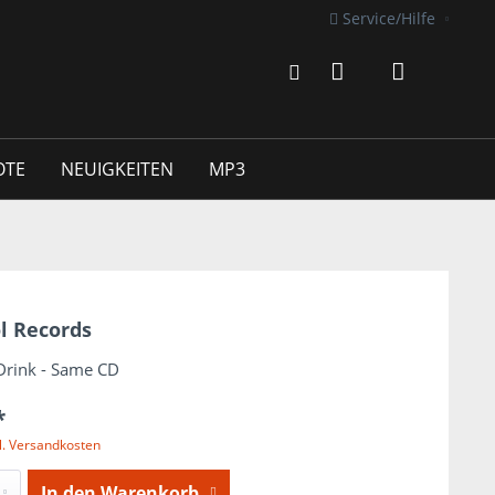
Service/Hilfe
OTE
NEUIGKEITEN
MP3
l Records
Drink - Same CD
*
l. Versandkosten
In den
Warenkorb