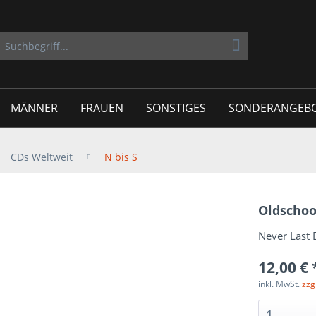
MÄNNER
FRAUEN
SONSTIGES
SONDERANGEB
CDs Weltweit
N bis S
Oldschoo
Never Last 
12,00 € 
inkl. MwSt.
zzg