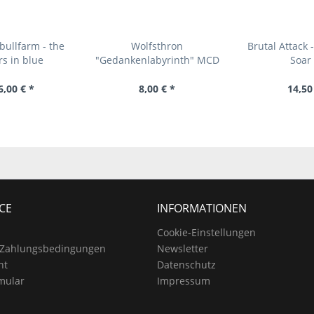
tbullfarm - the
Wolfsthron
Brutal Attack 
s in blue
"Gedankenlabyrinth" MCD
Soar
6,00 € *
8,00 € *
14,50
CE
INFORMATIONEN
Cookie-Einstellungen
 Zahlungsbedingungen
Newsletter
ht
Datenschutz
mular
Impressum