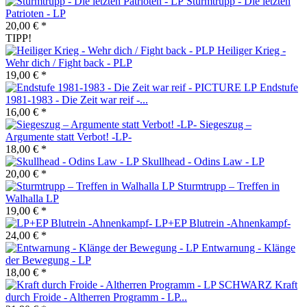
Sturmtrupp - Die letzten
Patrioten - LP
20,00 € *
TIPP!
Heiliger Krieg -
Wehr dich / Fight back - PLP
19,00 € *
Endstufe
1981-1983 - Die Zeit war reif -...
16,00 € *
Siegeszug –
Argumente statt Verbot! -LP-
18,00 € *
Skullhead - Odins Law - LP
20,00 € *
Sturmtrupp – Treffen in
Walhalla LP
19,00 € *
LP+EP Blutrein -Ahnenkampf-
24,00 € *
Entwarnung - Klänge
der Bewegung - LP
18,00 € *
Kraft
durch Froide - Altherren Programm - LP...