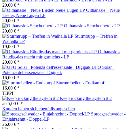
20,00 € *
Oithanasie – Neue
Lieder, Neue Lügen LP
20,00 € *
Oithanasie - Seuchenherd - LP
20,00 € *
Sturmtrupp – Treffen in
Walhalla LP
19,00 € *
Oithanasie -
Räudig-das macht mir garnichts - LP
20,00 € *
UFO Solar -
Potenza dell'essenziale - Digipak
16,00 € *
Sturmrebellen - Endkampf
16,00 € *
TIPP!
Keep rocking the system # 2
ab 5,00 € *
Kunden haben sich ebenfalls angesehen
Spreegeschwader -
Einjahrzehnt - Doppel-LP
26,00 € *