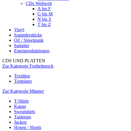
CDs Weltweit
A bis F
G bis M
N bis S
T bis Z
Vinyl
Sammlerstücke
Oi! / Streetpunk
Sampler
Eigenproduktionen
CDS UND PLATTEN
Zur Kategorie Freiheitsrock
Textilien
Tonträger
Zur Kategorie Männer
T-Shirts
Kapus
Sweatshirts
Tanktops
Jacken
Hosen / Shorts