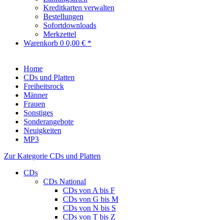
Kreditkarten verwalten
Bestellungen
Sofortdownloads
Merkzettel
Warenkorb
0
0,00 € *
Home
CDs und Platten
Freiheitsrock
Männer
Frauen
Sonstiges
Sonderangebote
Neuigkeiten
MP3
Zur Kategorie CDs und Platten
CDs
CDs National
CDs von A bis F
CDs von G bis M
CDs von N bis S
CDs von T bis Z