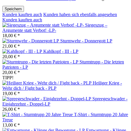
Speichern
Kunden kauften auch
Kunden haben sich ebenfalls angesehen
Kunden kauften auch
Siegeszug –
Argumente statt Verbot! -LP-
18,00 € *
Sturmwehr - Donnergott LP
21,00 € *
Kahlkopf - III - LP
20,00 € *
Sturmtrupp - Die letzten
Patrioten - LP
20,00 € *
TIPP!
Heiliger Krieg -
Wehr dich / Fight back - PLP
19,00 € *
Spreegeschwader -
Einjahrzehnt - Doppel-LP
26,00 € *
T-Shirt - Sturmtrupp 20 Jahre
Treue
13,00 € *
Entwarnung - Klänge