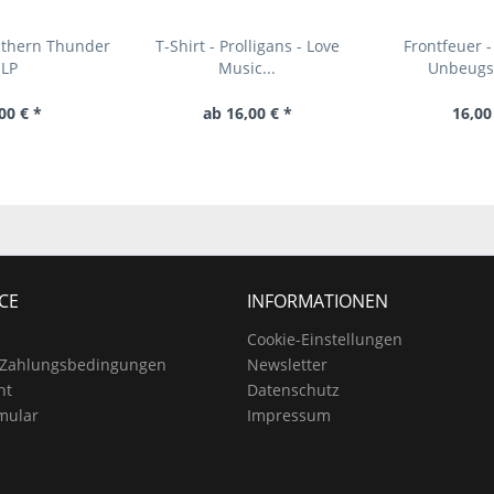
uthern Thunder
T-Shirt - Prolligans - Love
Frontfeuer -
LP
Music...
Unbeug
00 € *
ab 16,00 € *
16,00
CE
INFORMATIONEN
Cookie-Einstellungen
 Zahlungsbedingungen
Newsletter
ht
Datenschutz
mular
Impressum