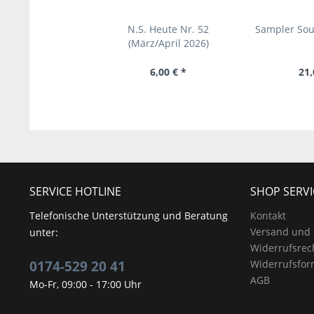
N.S. Heute Nr. 52
Sampler So
(März/April 2026)
6,00 € *
21,
SERVICE HOTLINE
SHOP SERVI
Telefonische Unterstützung und Beratung
Kontakt
Versand und
unter:
Widerrufsrec
0174-529 20 41
Widerrufsfor
AGB
Mo-Fr, 09:00 - 17:00 Uhr