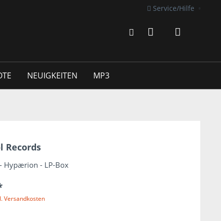
Service/Hilfe
OTE
NEUIGKEITEN
MP3
l Records
- Hypærion - LP-Box
*
l. Versandkosten