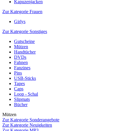
Kapuzenjacken
Zur Kategorie Frauen
Girlys
Zur Kategorie Sonstiges
Gutscheine
Mützen
Handtücher
DVDs
Fahnen
Fanzines
Pins
USB-Sticks
Tapes
Caps
Loop - Schal
Slipmats
Bücher
Mützen
Zur Kategorie Sonderangebote
Zur Kategorie Neuigkeiten
Zur Kategorie MP3