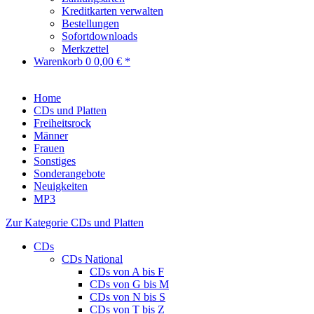
Kreditkarten verwalten
Bestellungen
Sofortdownloads
Merkzettel
Warenkorb
0
0,00 € *
Home
CDs und Platten
Freiheitsrock
Männer
Frauen
Sonstiges
Sonderangebote
Neuigkeiten
MP3
Zur Kategorie CDs und Platten
CDs
CDs National
CDs von A bis F
CDs von G bis M
CDs von N bis S
CDs von T bis Z