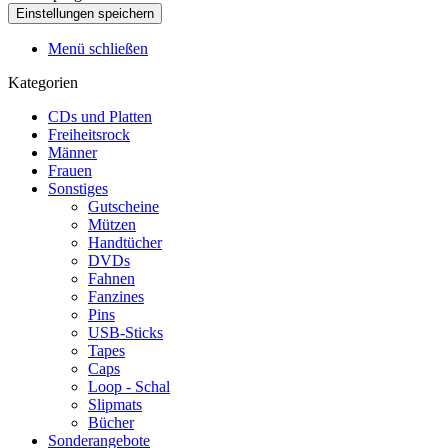
Menü schließen
Kategorien
CDs und Platten
Freiheitsrock
Männer
Frauen
Sonstiges
Gutscheine
Mützen
Handtücher
DVDs
Fahnen
Fanzines
Pins
USB-Sticks
Tapes
Caps
Loop - Schal
Slipmats
Bücher
Sonderangebote