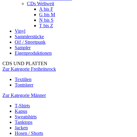
CDs Weltweit
A bis F
G bis M
N bis S
T bis Z
Vinyl
Sammlerstücke
Oi! / Streetpunk
Sampler
Eigenproduktionen
CDS UND PLATTEN
Zur Kategorie Freiheitsrock
Textilien
Tonträger
Zur Kategorie Männer
T-Shirts
Kapus
Sweatshirts
Tanktops
Jacken
Hosen / Shorts