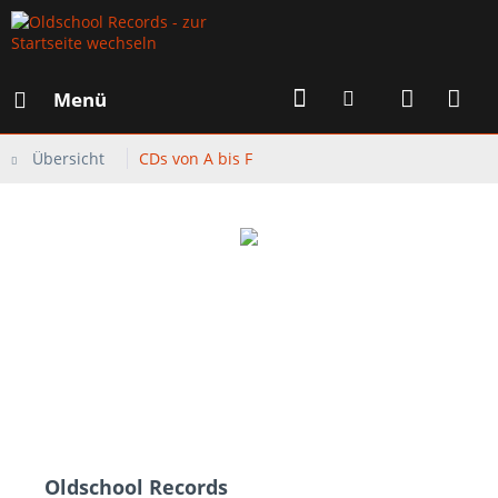
Menü
Übersicht
CDs von A bis F
Oldschool Records