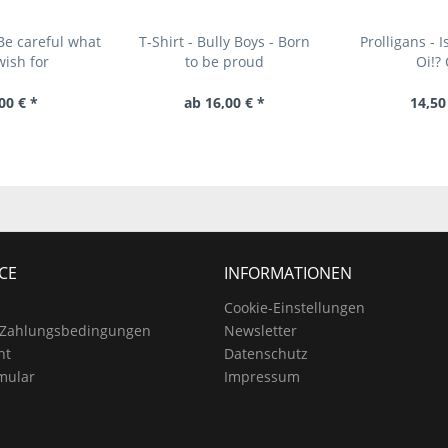
 Be careful what
T-Shirt - Bully Boys - Born
Prolligans - 
wish for
to be proud
Oi!?
00 € *
ab 16,00 € *
14,50
CE
INFORMATIONEN
Cookie-Einstellungen
 Zahlungsbedingungen
Newsletter
ht
Datenschutz
mular
Impressum