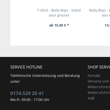
T-Shirt - Bully Boys - Stand
Bully Boys -
your ground
you 
ab 15,00 € *
13,
SERVICE HOTLINE
SHOP SERVI
Telefonische Unterstützung und Beratung
Kontakt
Versand und
unter:
Widerrufsrec
0174-529 20 41
Widerrufsfor
AGB
Mo-Fr, 09:00 - 17:00 Uhr