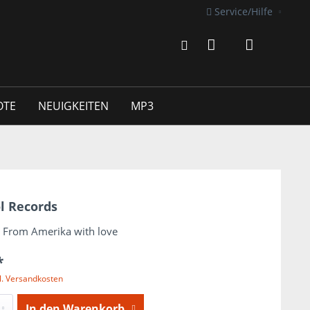
Service/Hilfe
OTE
NEUIGKEITEN
MP3
l Records
- From Amerika with love
*
l. Versandkosten
In den
Warenkorb