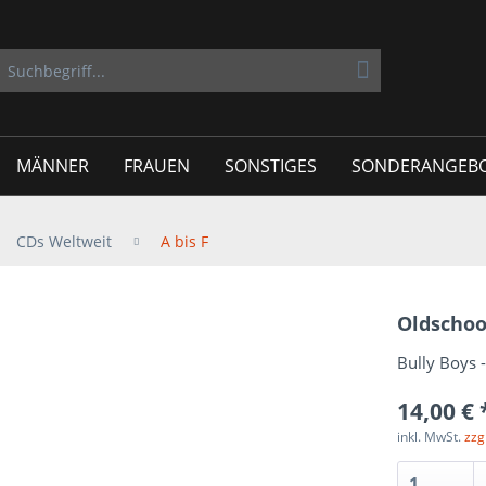
MÄNNER
FRAUEN
SONSTIGES
SONDERANGEB
CDs Weltweit
A bis F
Oldschoo
Bully Boys 
14,00 € 
inkl. MwSt.
zzg