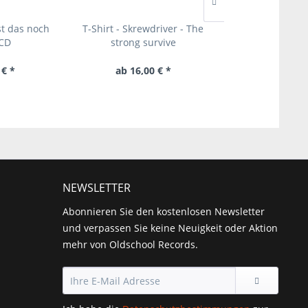
Ist das noch
T-Shirt - Skrewdriver - The
T-Shirt - Bound f
 CD
strong survive
True Minnesota
 € *
ab 16,00 € *
ab 15,00 
NEWSLETTER
Abonnieren Sie den kostenlosen Newsletter
und verpassen Sie keine Neuigkeit oder Aktion
mehr von Oldschool Records.