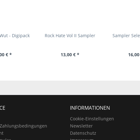
Wut - Digipack
Rock Hate Vol II Sampler
Sampler Selek
00 € *
13,00 € *
16,00
CE
INFORMATIONEN
Cookie-Einstellungen
 Zahlungsbedingungen
Newsletter
ht
Datenschutz