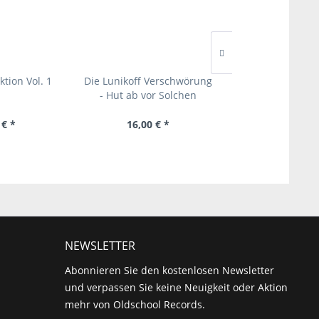
tion Vol. 1
Die Lunikoff Verschwörung
Ultima Thule - I r
- Hut ab vor Solchen
- 3er CD Di
 € *
16,00 € *
22,00 € 
NEWSLETTER
Abonnieren Sie den kostenlosen Newsletter
und verpassen Sie keine Neuigkeit oder Aktion
mehr von Oldschool Records.