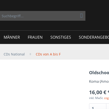
MÄNNER
FRAUEN
SONSTIGES
SONDERANGEB
CDs National
CDs von A bis F
Oldschoo
Koma (Amok 
16,00 € 
inkl. MwSt.
zzg