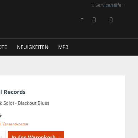
Service/Hilfe
OTE
NEUIGKEITEN
MP3
l Records
Solo) - Blackout Blues
*
l. Versandkosten
In den
Warenkorb