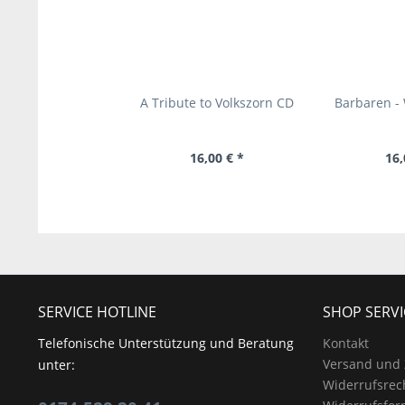
A Tribute to Volkszorn CD
Barbaren - 
16,00 € *
16,
SERVICE HOTLINE
SHOP SERVI
Telefonische Unterstützung und Beratung
Kontakt
Versand und
unter:
Widerrufsrec