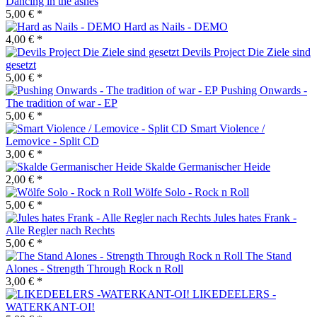
Dancing in the ashes
5,00 € *
Hard as Nails - DEMO
4,00 € *
Devils Project Die Ziele sind
gesetzt
5,00 € *
Pushing Onwards -
The tradition of war - EP
5,00 € *
Smart Violence /
Lemovice - Split CD
3,00 € *
Skalde Germanischer Heide
2,00 € *
Wölfe Solo - Rock n Roll
5,00 € *
Jules hates Frank -
Alle Regler nach Rechts
5,00 € *
The Stand
Alones - Strength Through Rock n Roll
3,00 € *
LIKEDEELERS -
WATERKANT-OI!