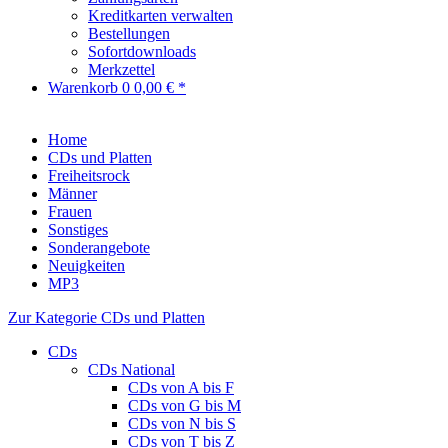
Kreditkarten verwalten
Bestellungen
Sofortdownloads
Merkzettel
Warenkorb
0
0,00 € *
Home
CDs und Platten
Freiheitsrock
Männer
Frauen
Sonstiges
Sonderangebote
Neuigkeiten
MP3
Zur Kategorie CDs und Platten
CDs
CDs National
CDs von A bis F
CDs von G bis M
CDs von N bis S
CDs von T bis Z