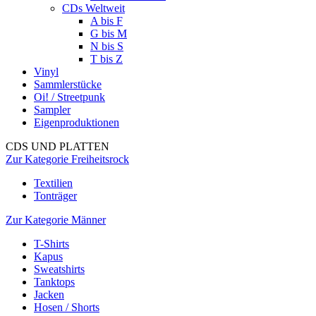
CDs Weltweit
A bis F
G bis M
N bis S
T bis Z
Vinyl
Sammlerstücke
Oi! / Streetpunk
Sampler
Eigenproduktionen
CDS UND PLATTEN
Zur Kategorie Freiheitsrock
Textilien
Tonträger
Zur Kategorie Männer
T-Shirts
Kapus
Sweatshirts
Tanktops
Jacken
Hosen / Shorts