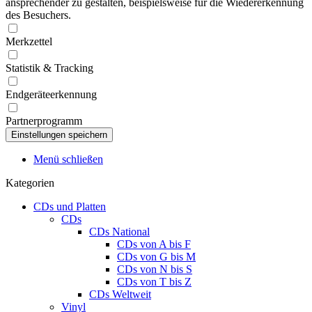
ansprechender zu gestalten, beispielsweise für die Wiedererkennung
des Besuchers.
Merkzettel
Statistik & Tracking
Endgeräteerkennung
Partnerprogramm
Menü schließen
Kategorien
CDs und Platten
CDs
CDs National
CDs von A bis F
CDs von G bis M
CDs von N bis S
CDs von T bis Z
CDs Weltweit
Vinyl