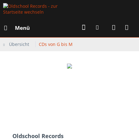
Menü
Übersicht
CDs von G bis M
Oldschool Records