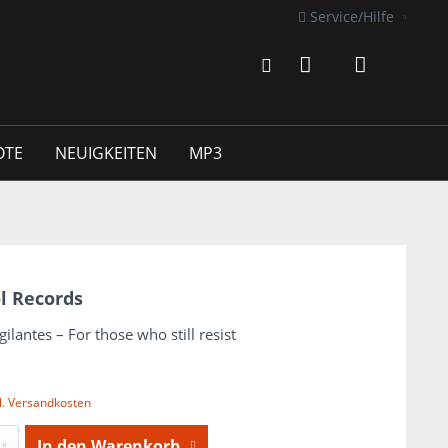
Service/Hilfe
OTE
NEUIGKEITEN
MP3
l Records
ilantes – For those who still resist
l. Versandkosten
In den
Warenkorb