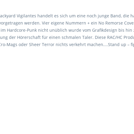
n Backyard Vigilantes handelt es sich um eine noch junge Band, di
ch vorgetragen werden. Vier eigene Nummern + ein No Remorse Cover
 im Hardcore-Punk nicht unüblich wurde vom Grafikdesign bis hin 
tellung der Hörerschaft für einen schmalen Taler. Diese RAC/HC Pr
-Mags oder Sheer Terror nichts verkehrt machen....Stand up – fig