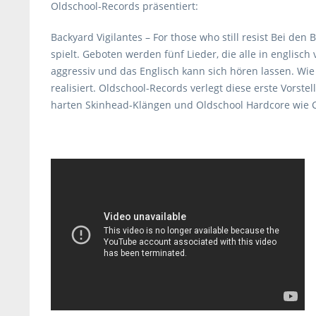
Oldschool-Records präsentiert:
Backyard Vigilantes – For those who still resist Bei de
spielt. Geboten werden fünf Lieder, die alle in englis
aggressiv und das Englisch kann sich hören lassen. Wie
realisiert. Oldschool-Records verlegt diese erste Vors
harten Skinhead-Klängen und Oldschool Hardcore wie Cro