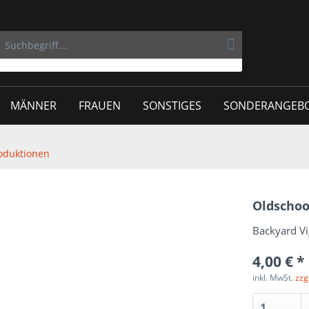
MÄNNER
FRAUEN
SONSTIGES
SONDERANGEB
oduktionen
Oldschoo
Backyard Vig
4,00 € *
inkl. MwSt.
zzg