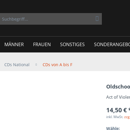
MÄNNER
FRAUEN
SONSTIGES
SONDERANGEB
CDs National
CDs von A bis F
Oldschoo
Act of Viole
14,50 € 
inkl. MwSt.
zzg
Wähle: