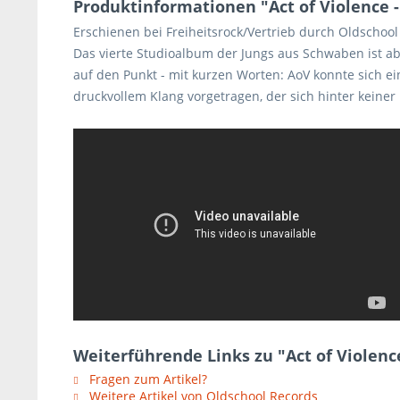
Produktinformationen "Act of Violence - 
Erschienen bei Freiheitsrock/Vertrieb durch Oldschoo
Das vierte Studioalbum der Jungs aus Schwaben ist ab 
auf den Punkt - mit kurzen Worten: AoV konnte sich 
druckvollem Klang vorgetragen, der sich hinter keiner
Weiterführende Links zu "Act of Violence
Fragen zum Artikel?
Weitere Artikel von Oldschool Records