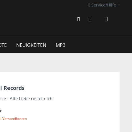
Service/Hilfe
OTE
NEUIGKEITEN
MP3
l Records
nce - Alte Liebe rostet nicht
*
l. Versandkosten