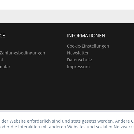
CE
INFORMATIONEN
Cookie-Einstellungen
 Zahlungsbedingungen
Newsletter
ht
Datenschutz
mular
Impressum
 der Website erforderlich sind und stets gesetzt werden. Andere C
der die Interaktion mit anderen Websites und sozialen Netzwerke