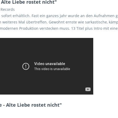
Alte Liebe rostet nicht"
l Records
sofort erhältlich. Fast ein ganzes Jahr wurde an den Aufnahmen gew
ein weiteres Mal übertreffen. Gewohnt ernste wie sarkastische, k
 modernen Produktion verstecken muss. 13 Titel plus Intro mit eine
 - Alte Liebe rostet nicht"