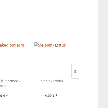
d but armed -
Sleipnir - Exitus
Sachsonia - Nich
rder
bereu C
0 € *
14,00 € *
16,00 € 