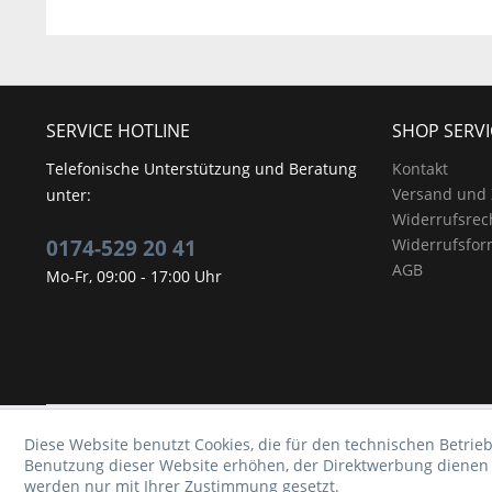
SERVICE HOTLINE
SHOP SERVI
Telefonische Unterstützung und Beratung
Kontakt
Versand und
unter:
Widerrufsrec
0174-529 20 41
Widerrufsfor
AGB
Mo-Fr, 09:00 - 17:00 Uhr
Diese Website benutzt Cookies, die für den technischen Betrieb
Benutzung dieser Website erhöhen, der Direktwerbung dienen o
werden nur mit Ihrer Zustimmung gesetzt.