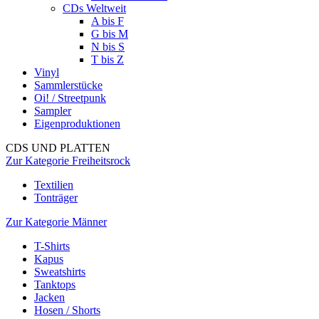
CDs Weltweit
A bis F
G bis M
N bis S
T bis Z
Vinyl
Sammlerstücke
Oi! / Streetpunk
Sampler
Eigenproduktionen
CDS UND PLATTEN
Zur Kategorie Freiheitsrock
Textilien
Tonträger
Zur Kategorie Männer
T-Shirts
Kapus
Sweatshirts
Tanktops
Jacken
Hosen / Shorts