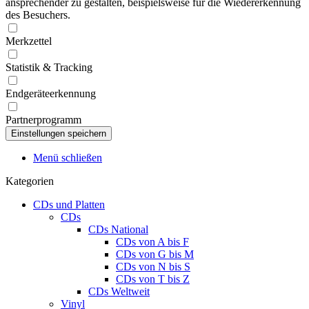
ansprechender zu gestalten, beispielsweise für die Wiedererkennung
des Besuchers.
Merkzettel
Statistik & Tracking
Endgeräteerkennung
Partnerprogramm
Menü schließen
Kategorien
CDs und Platten
CDs
CDs National
CDs von A bis F
CDs von G bis M
CDs von N bis S
CDs von T bis Z
CDs Weltweit
Vinyl