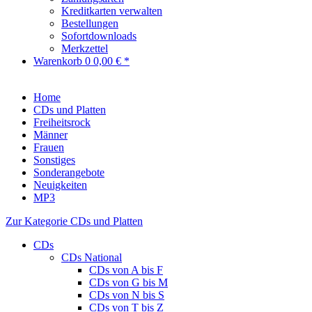
Kreditkarten verwalten
Bestellungen
Sofortdownloads
Merkzettel
Warenkorb
0
0,00 € *
Home
CDs und Platten
Freiheitsrock
Männer
Frauen
Sonstiges
Sonderangebote
Neuigkeiten
MP3
Zur Kategorie CDs und Platten
CDs
CDs National
CDs von A bis F
CDs von G bis M
CDs von N bis S
CDs von T bis Z