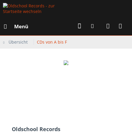
Menü
Übersicht
CDs von A bis F
Oldschool Records