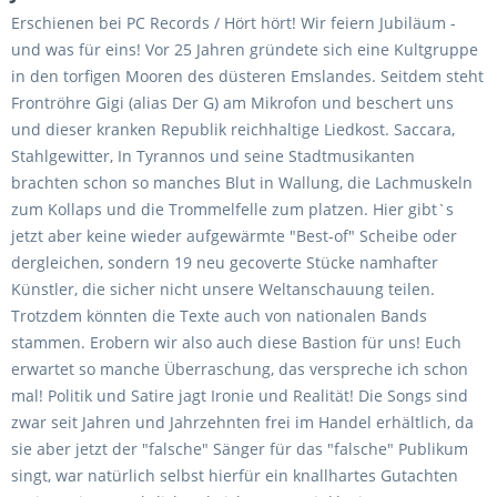
Erschienen bei PC Records / Hört hört! Wir feiern Jubiläum -
und was für eins! Vor 25 Jahren gründete sich eine Kultgruppe
in den torfigen Mooren des düsteren Emslandes. Seitdem steht
Frontröhre Gigi (alias Der G) am Mikrofon und beschert uns
und dieser kranken Republik reichhaltige Liedkost. Saccara,
Stahlgewitter, In Tyrannos und seine Stadtmusikanten
brachten schon so manches Blut in Wallung, die Lachmuskeln
zum Kollaps und die Trommelfelle zum platzen. Hier gibt`s
jetzt aber keine wieder aufgewärmte "Best-of" Scheibe oder
dergleichen, sondern 19 neu gecoverte Stücke namhafter
Künstler, die sicher nicht unsere Weltanschauung teilen.
Trotzdem könnten die Texte auch von nationalen Bands
stammen. Erobern wir also auch diese Bastion für uns! Euch
erwartet so manche Überraschung, das verspreche ich schon
mal! Politik und Satire jagt Ironie und Realität! Die Songs sind
zwar seit Jahren und Jahrzehnten frei im Handel erhältlich, da
sie aber jetzt der "falsche" Sänger für das "falsche" Publikum
singt, war natürlich selbst hierfür ein knallhartes Gutachten