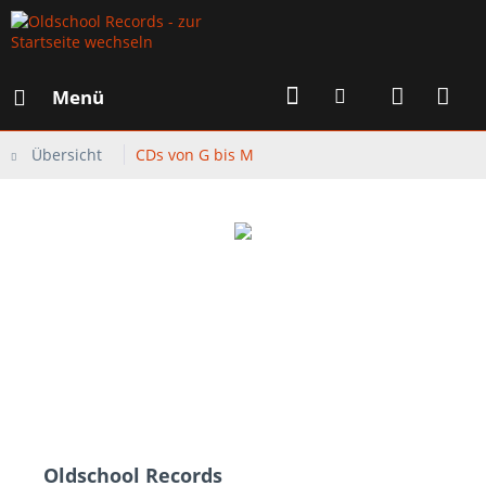
Menü
Übersicht
CDs von G bis M
Oldschool Records