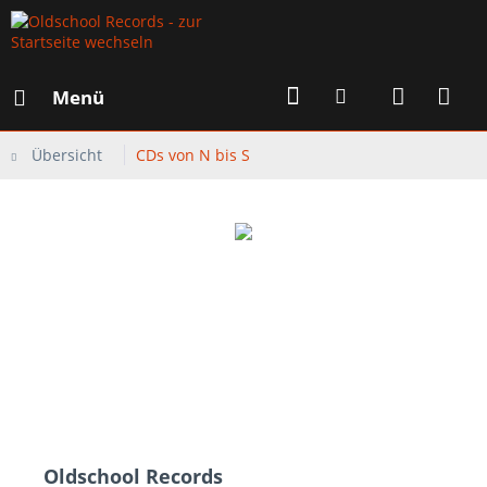
Menü
Übersicht
CDs von N bis S
Oldschool Records