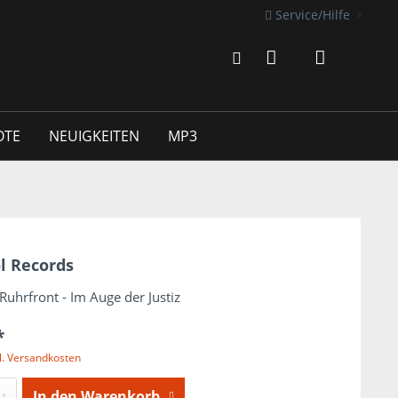
Service/Hilfe
OTE
NEUIGKEITEN
MP3
l Records
uhrfront - Im Auge der Justiz
*
l. Versandkosten
In den
Warenkorb