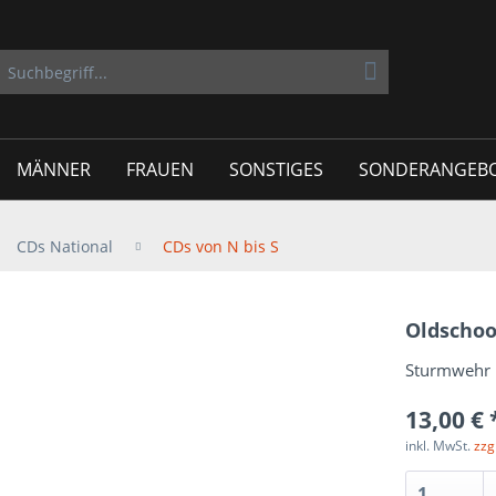
MÄNNER
FRAUEN
SONSTIGES
SONDERANGEB
CDs National
CDs von N bis S
Oldschoo
Sturmwehr R
13,00 € 
inkl. MwSt.
zzg