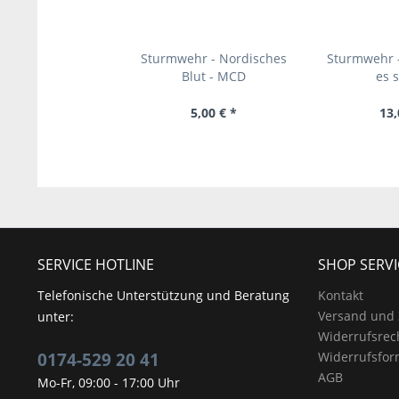
Sturmwehr - Nordisches
Sturmwehr -
Blut - MCD
es 
5,00 € *
13,
SERVICE HOTLINE
SHOP SERVI
Telefonische Unterstützung und Beratung
Kontakt
Versand und
unter:
Widerrufsrec
0174-529 20 41
Widerrufsfor
AGB
Mo-Fr, 09:00 - 17:00 Uhr