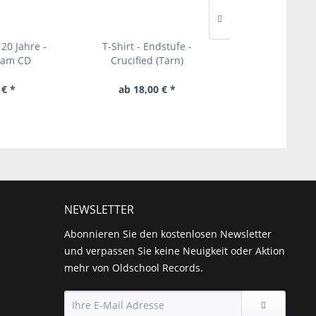
 20 Jahre -
T-Shirt - Endstufe -
Hassgesang - Alte
sam CD
Crucified (Tarn)
neu entsteh
 € *
ab 18,00 € *
16,00 € 
NEWSLETTER
Abonnieren Sie den kostenlosen Newsletter
und verpassen Sie keine Neuigkeit oder Aktion
mehr von Oldschool Records.