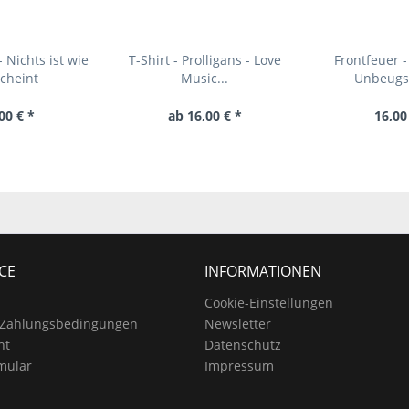
 Nichts ist wie
T-Shirt - Prolligans - Love
Frontfeuer -
scheint
Music...
Unbeug
00 € *
ab 16,00 € *
16,00
CE
INFORMATIONEN
Cookie-Einstellungen
 Zahlungsbedingungen
Newsletter
ht
Datenschutz
mular
Impressum