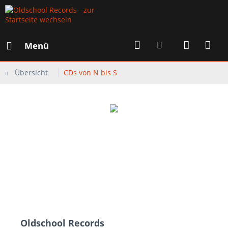
Menü
Übersicht
CDs von N bis S
Oldschool Records