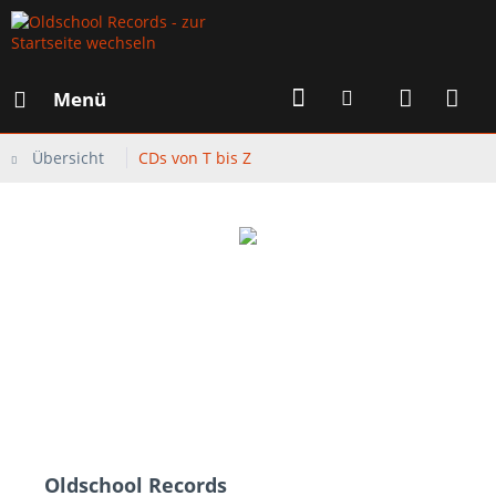
Menü
Übersicht
CDs von T bis Z
Oldschool Records