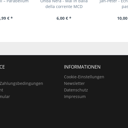
il – Parabellum
Onda Nera - Mai in balia
Jan-Peter - Ec
della corrente MCD
pas
,99 € *
6,00 € *
10,00
CE
INFORMATIONEN
Cookie-Einstellungen
 Zahlungsbedingungen
Newsletter
ht
Datenschutz
mular
Impressum