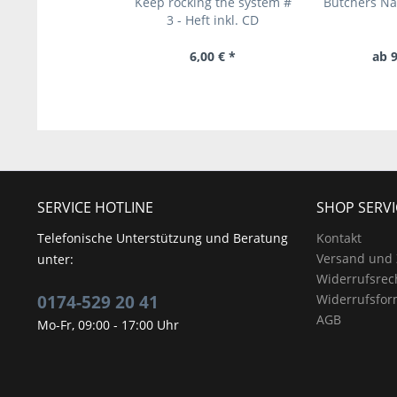
Keep rocking the system #
Butchers Na
3 - Heft inkl. CD
6,00 € *
ab 9
SERVICE HOTLINE
SHOP SERVI
Telefonische Unterstützung und Beratung
Kontakt
Versand und
unter:
Widerrufsrec
0174-529 20 41
Widerrufsfor
AGB
Mo-Fr, 09:00 - 17:00 Uhr