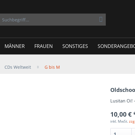
MÄNNER
FRAUEN
SONSTIGES
SONDERANGEB
CDs Weltweit
G bis M
Oldschoo
Lusitan Oi! 
10,00 € 
inkl. MwSt.
zzg