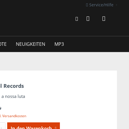
Service/Hilfe
OTE
NEUIGKEITEN
MP3
l Records
- a nossa luta
*
l. Versandkosten
In den
Warenkorb