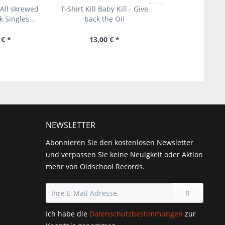
 All skrewed
T-Shirt Kill Baby Kill - Give
T-Shirt - Kill Baby
 Singles...
back the Oi!
name is h
 € *
13,00 € *
ab 14,00 
NEWSLETTER
Abonnieren Sie den kostenlosen Newsletter
und verpassen Sie keine Neuigkeit oder Aktion
mehr von Oldschool Records.
Ich habe die
Datenschutzbestimmungen
zur