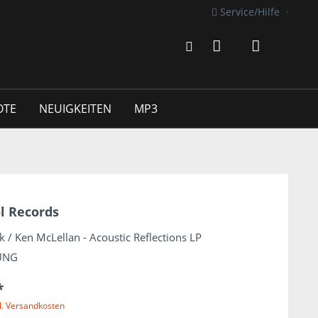
Service/Hilfe
OTE
NEUIGKEITEN
MP3
l Records
k / Ken McLellan - Acoustic Reflections LP
UNG
*
l. Versandkosten