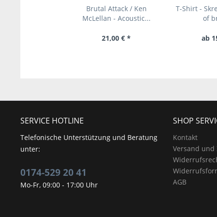
Brutal Attack / Ken
T-Shirt - Skr
McLellan - Acoustic...
of b
21,00 € *
ab 1
SERVICE HOTLINE
SHOP SERVI
Telefonische Unterstützung und Beratung
Kontakt
Versand und
unter:
Widerrufsrec
0174-529 20 41
Widerrufsfor
AGB
Mo-Fr, 09:00 - 17:00 Uhr