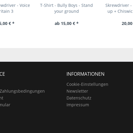
ewdriver - Voice
T-Shirt - Bully Boys - Stand
Skrewdriver -
ritain 3
your ground
up + Chiswick
5,00 € *
ab 15,00 € *
20,00
CE
INFORMATIONEN
Cookie-Einstellungen
 Zahlungsbedingungen
Newsletter
ht
Datenschutz
mular
Impressum