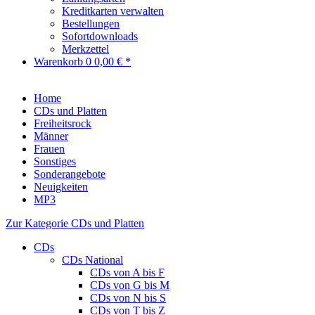
Kreditkarten verwalten
Bestellungen
Sofortdownloads
Merkzettel
Warenkorb
0
0,00 € *
Home
CDs und Platten
Freiheitsrock
Männer
Frauen
Sonstiges
Sonderangebote
Neuigkeiten
MP3
Zur Kategorie CDs und Platten
CDs
CDs National
CDs von A bis F
CDs von G bis M
CDs von N bis S
CDs von T bis Z