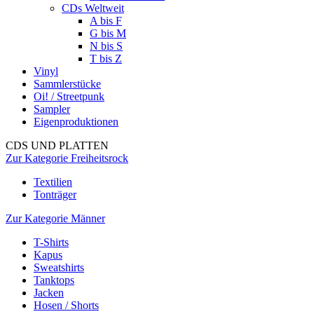
CDs Weltweit
A bis F
G bis M
N bis S
T bis Z
Vinyl
Sammlerstücke
Oi! / Streetpunk
Sampler
Eigenproduktionen
CDS UND PLATTEN
Zur Kategorie Freiheitsrock
Textilien
Tonträger
Zur Kategorie Männer
T-Shirts
Kapus
Sweatshirts
Tanktops
Jacken
Hosen / Shorts