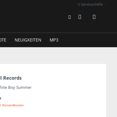
Service/Hilfe
OTE
NEUIGKEITEN
MP3
l Records
White Boy Summer
*
l. Versandkosten