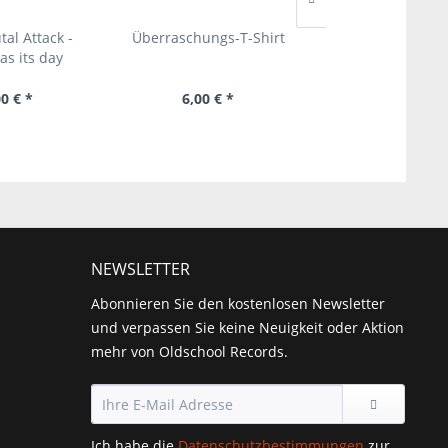
tal Attack -
Überraschungs-T-Shirt
Jocke Karlsson 
as its day
Suspenders - Th
0 € *
6,00 € *
25,00 € 
NEWSLETTER
Abonnieren Sie den kostenlosen Newsletter
und verpassen Sie keine Neuigkeit oder Aktion
mehr von Oldschool Records.
Ich habe die
Datenschutzbestimmungen
zur