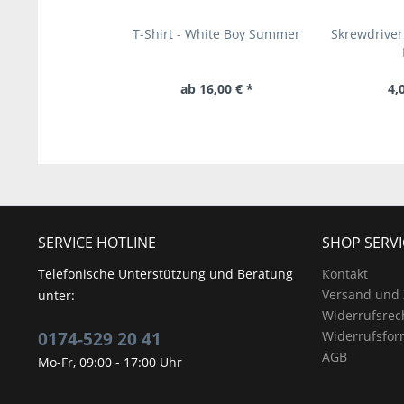
T-Shirt - White Boy Summer
Skrewdriver
ab 16,00 € *
4,
SERVICE HOTLINE
SHOP SERVI
Telefonische Unterstützung und Beratung
Kontakt
Versand und
unter:
Widerrufsrec
0174-529 20 41
Widerrufsfor
AGB
Mo-Fr, 09:00 - 17:00 Uhr