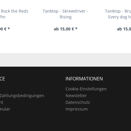
 Rock the Reds
Tanktop - Skrewdriver -
Tanktop - Bru
Pin
Rising
Every dog h
00 € *
ab 15,00 € *
ab 15,0
CE
INFORMATIONEN
Cookie-Einstellungen
 Zahlungsbedingungen
Newsletter
ht
Datenschutz
mular
Impressum