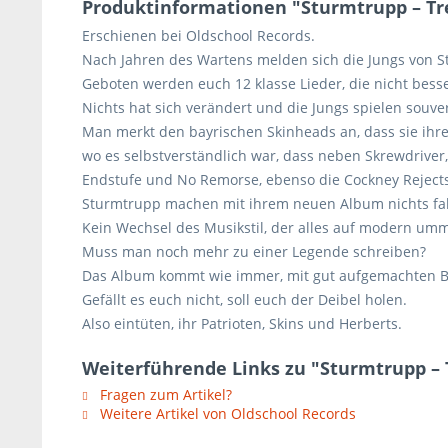
Produktinformationen "Sturmtrupp – Tre
Erschienen
bei Oldschool Records.
Nach
Jahren des Wartens melden sich die Jungs von S
Geboten werden euch 12 klasse Lieder, die nicht bess
Nichts hat sich verändert und die Jungs spielen souv
Man merkt den bayrischen Skinheads an, dass sie ihre
wo es selbstverständlich war, dass neben
Skrewdriver
,
Endstufe und
No
Remorse
, ebenso die
Cockney
Reject
Sturmtrupp
machen mit ihrem neuen Album nichts fal
Kein Wechsel
des Musikstil
, der alles auf modern umm
Muss man noch mehr zu einer Legende schreiben?
Das Album kommt wie immer, mit gut aufgemachten 
Gefällt es euch nicht, soll euch der Deibel holen.
Also eintüten, ihr Patrioten, Skins und Herberts.
Weiterführende Links zu "Sturmtrupp – 
Fragen zum Artikel?
Weitere Artikel von Oldschool Records