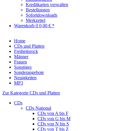
Kreditkarten verwalten
Bestellungen
Sofortdownloads
Merkzettel
Warenkorb
0
0,00 € *
Home
CDs und Platten
Freiheitsrock
Männer
Frauen
Sonstiges
Sonderangebote
Neuigkeiten
MP3
Zur Kategorie CDs und Platten
CDs
CDs National
CDs von A bis F
CDs von G bis M
CDs von N bis S
CDs von T bis Z