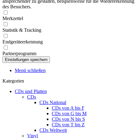
ansprechender zu gestalten, beispielsweise für die Wiedererkennung
des Besuchers.
Merkzettel
Statistik & Tracking
Endgeräteerkennung
Partnerprogramm
Menü schließen
Kategorien
CDs und Platten
CDs
CDs National
CDs von A bis F
CDs von G bis M
CDs von N bis S
CDs von T bis Z
CDs Weltweit
Vinyl