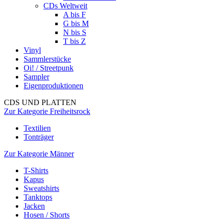
CDs Weltweit
A bis F
G bis M
N bis S
T bis Z
Vinyl
Sammlerstücke
Oi! / Streetpunk
Sampler
Eigenproduktionen
CDS UND PLATTEN
Zur Kategorie Freiheitsrock
Textilien
Tonträger
Zur Kategorie Männer
T-Shirts
Kapus
Sweatshirts
Tanktops
Jacken
Hosen / Shorts