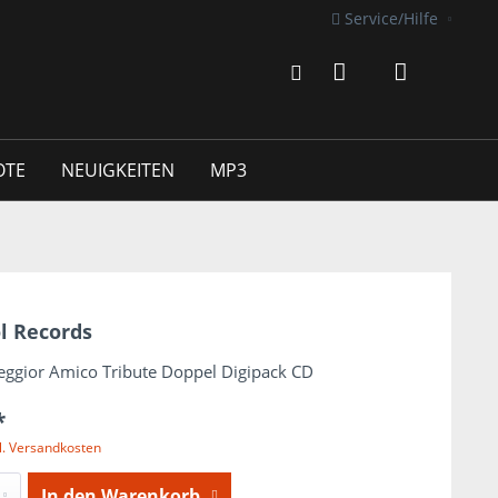
Service/Hilfe
OTE
NEUIGKEITEN
MP3
l Records
eggior Amico Tribute Doppel Digipack CD
*
l. Versandkosten
In den
Warenkorb