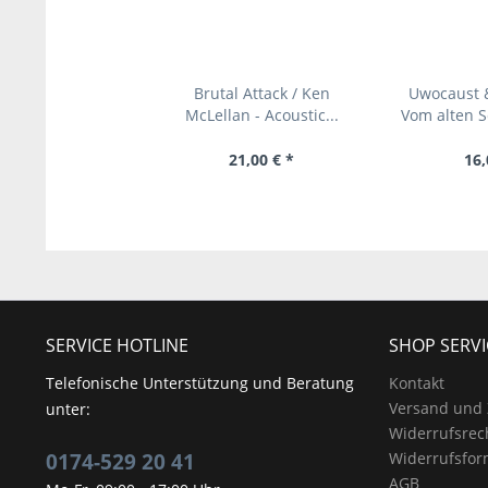
Brutal Attack / Ken
Uwocaust &
McLellan - Acoustic...
Vom alten S
21,00 € *
16,
SERVICE HOTLINE
SHOP SERVI
Telefonische Unterstützung und Beratung
Kontakt
Versand und
unter:
Widerrufsrec
0174-529 20 41
Widerrufsfor
AGB