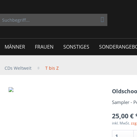
MÄNNER
FRAUEN
SONSTIGES
SONDERANGEB
CDs Weltweit
T bis Z
Oldschoo
Sampler - P
25,00 € 
inkl. MwSt.
zzg