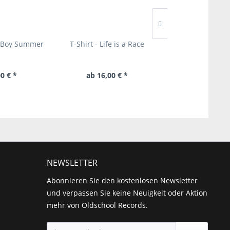
e Boy Summer
T-Shirt - Life is a Race
Phoenix - Deca
Renace
0 € *
ab 16,00 € *
16,00 € 
NEWSLETTER
Abonnieren Sie den kostenlosen Newsletter
und verpassen Sie keine Neuigkeit oder Aktion
mehr von Oldschool Records.