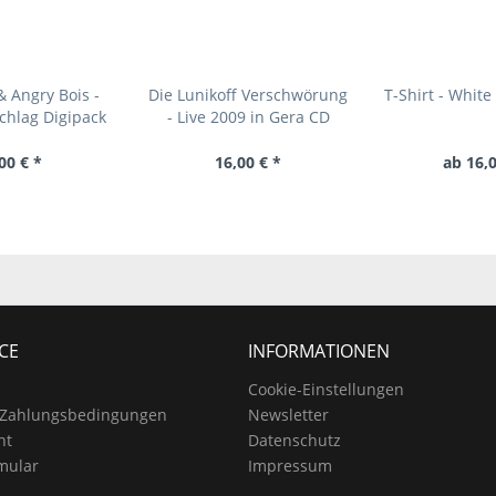
 Angry Bois -
Die Lunikoff Verschwörung
T-Shirt - Whit
chlag Digipack
- Live 2009 in Gera CD
00 € *
16,00 € *
ab 16,0
CE
INFORMATIONEN
Cookie-Einstellungen
 Zahlungsbedingungen
Newsletter
ht
Datenschutz
mular
Impressum