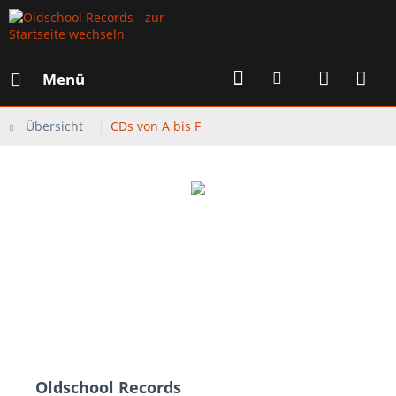
Menü
Übersicht
CDs von A bis F
Oldschool Records