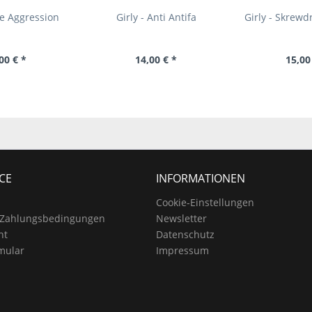
ue Aggression
Girly - Anti Antifa
Girly - Skrewdr
00 € *
14,00 € *
15,00
CE
INFORMATIONEN
Cookie-Einstellungen
 Zahlungsbedingungen
Newsletter
ht
Datenschutz
mular
Impressum