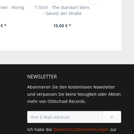
iver - Rising
T-Shirt - The Standart Skins
Smart Violence –
- Gesetz der Straße
Days of RAC
 € *
15,00 € *
26,00 € 
NEWSLETTER
Abonnieren Sie den kostenlosen Newsletter
und verpassen Sie keine Neuigkeit oder Aktion
mehr von Oldschool Records.
Ich habe die
Datenschutzbestimmungen
zur