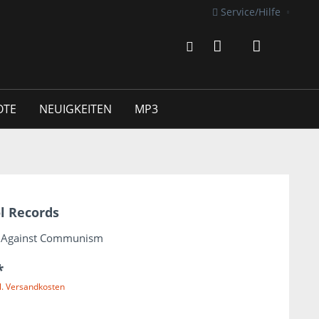
Service/Hilfe
OTE
NEUIGKEITEN
MP3
l Records
ck Against Communism
*
l. Versandkosten