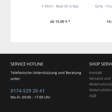
T-Shirt - Real Oi is Rac
Girly - Tr
ab 15,00 € *
14,
SERVICE HOTLINE
SHOP SERVI
Telefonische Unterstützung und Beratung
Kontakt
Versand und
unter:
Widerrufsrec
0174-529 20 41
Widerrufsfor
AGB
Mo-Fr, 09:00 - 17:00 Uhr