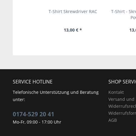
T-Shirt Skrewdriver RAC
T-Shirt - Sk
Po
13,00 € *
13,
SERVICE HOTLINE
SHOP SERVI
Telefonische Unterstützung und Beratung
Kontakt
Versand und
unter:
Widerrufsrec
0174-529 20 41
Widerrufsfor
AGB
Mo-Fr, 09:00 - 17:00 Uhr