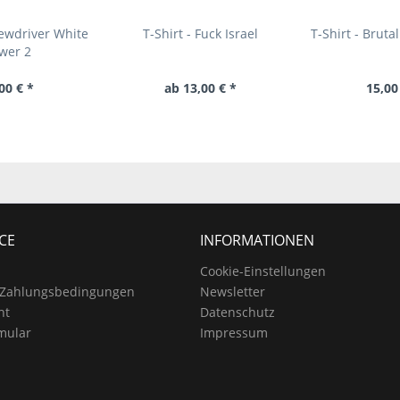
rewdriver White
T-Shirt - Fuck Israel
T-Shirt - Bruta
wer 2
00 € *
ab 13,00 € *
15,00
CE
INFORMATIONEN
Cookie-Einstellungen
 Zahlungsbedingungen
Newsletter
ht
Datenschutz
mular
Impressum