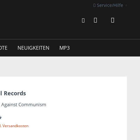
Service/Hilfe
OTE
NEUIGKEITEN
MP3
l Records
ck Against Communism
*
l. Versandkosten