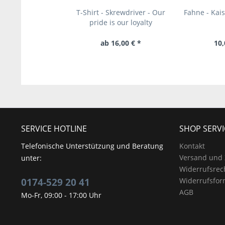
T-Shirt - Skrewdriver - Our
Fahne - Kai
pride is our loyalty
ab 16,00 € *
10,
SERVICE HOTLINE
SHOP SERVI
Telefonische Unterstützung und Beratung
Kontakt
Versand und
unter:
Widerrufsrec
0174-529 20 41
Widerrufsfor
AGB
Mo-Fr, 09:00 - 17:00 Uhr