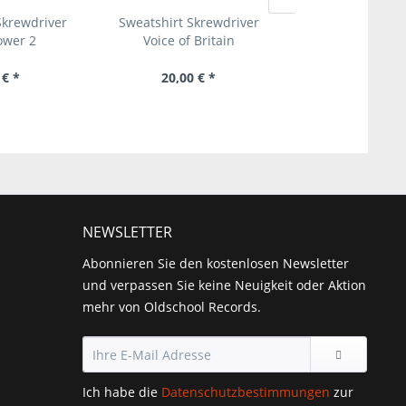
Skrewdriver
Sweatshirt Skrewdriver
Überraschungs
ower 2
Voice of Britain
 € *
20,00 € *
6,00 € 
NEWSLETTER
Abonnieren Sie den kostenlosen Newsletter
und verpassen Sie keine Neuigkeit oder Aktion
mehr von Oldschool Records.
Ich habe die
Datenschutzbestimmungen
zur