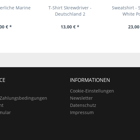
serliche Marine
T-Shirt Skrewdriver -
Sweatshirt - 
Deutschland 2
White P
00 € *
13,00 € *
23,00
CE
INFORMATIONEN
Cookie-Einstellungen
 Zahlungsbedingungen
Newsletter
ht
Datenschutz
mular
Impressum