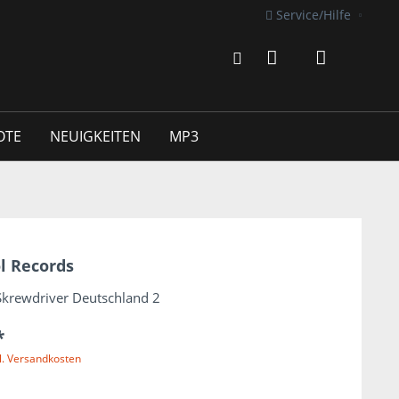
Service/Hilfe
OTE
NEUIGKEITEN
MP3
l Records
Skrewdriver Deutschland 2
*
l. Versandkosten