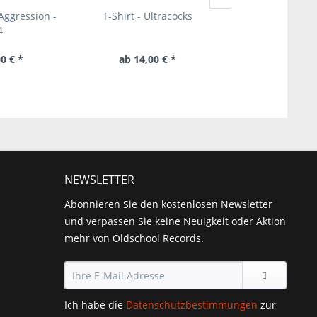
 Aggression -
T-Shirt - Ultracocks
Sankt Oi! - Oi! s
4
0 € *
ab 14,00 € *
14,50 € 
NEWSLETTER
Abonnieren Sie den kostenlosen Newsletter
und verpassen Sie keine Neuigkeit oder Aktion
mehr von Oldschool Records.
Ich habe die
Datenschutzbestimmungen
zur