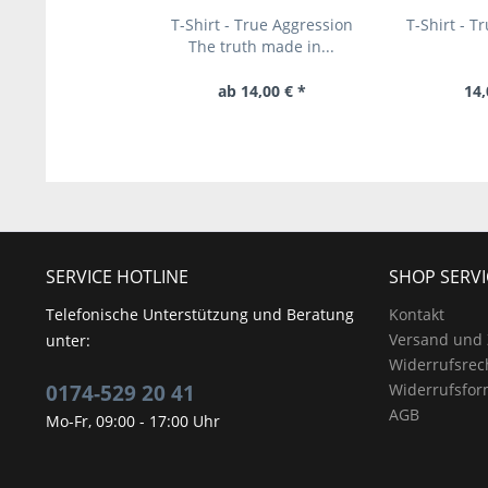
T-Shirt - True Aggression
T-Shirt - T
The truth made in...
ab 14,00 € *
14,
SERVICE HOTLINE
SHOP SERVI
Telefonische Unterstützung und Beratung
Kontakt
Versand und
unter:
Widerrufsrec
0174-529 20 41
Widerrufsfor
AGB
Mo-Fr, 09:00 - 17:00 Uhr