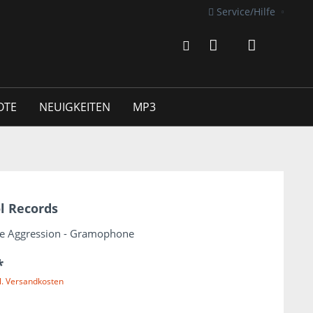
Service/Hilfe
OTE
NEUIGKEITEN
MP3
l Records
rue Aggression - Gramophone
*
l. Versandkosten