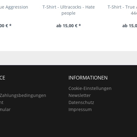
rue Aggression
T-Shirt - Ultracocks - Hate
T-Shirt - True
people
44
00 € *
ab 15,00 € *
ab 15,0
CE
INFORMATIONEN
Cookie-Einstellungen
 Zahlungsbedingungen
Newsletter
ht
Datenschutz
mular
Impressum