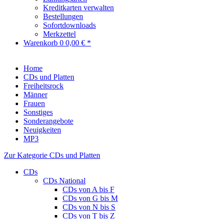
Kreditkarten verwalten
Bestellungen
Sofortdownloads
Merkzettel
Warenkorb
0
0,00 € *
Home
CDs und Platten
Freiheitsrock
Männer
Frauen
Sonstiges
Sonderangebote
Neuigkeiten
MP3
Zur Kategorie CDs und Platten
CDs
CDs National
CDs von A bis F
CDs von G bis M
CDs von N bis S
CDs von T bis Z