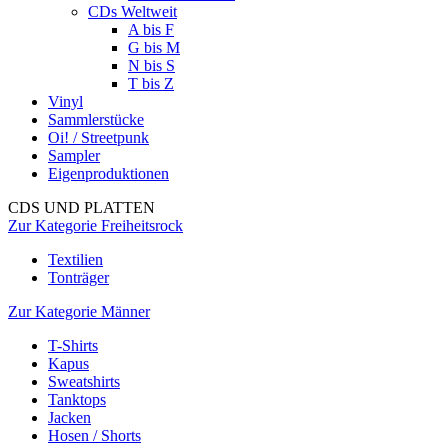
CDs Weltweit
A bis F
G bis M
N bis S
T bis Z
Vinyl
Sammlerstücke
Oi! / Streetpunk
Sampler
Eigenproduktionen
CDS UND PLATTEN
Zur Kategorie Freiheitsrock
Textilien
Tonträger
Zur Kategorie Männer
T-Shirts
Kapus
Sweatshirts
Tanktops
Jacken
Hosen / Shorts