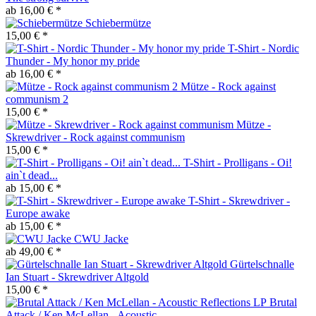
ab 16,00 € *
Schiebermütze
15,00 € *
T-Shirt - Nordic
Thunder - My honor my pride
ab 16,00 € *
Mütze - Rock against
communism 2
15,00 € *
Mütze -
Skrewdriver - Rock against communism
15,00 € *
T-Shirt - Prolligans - Oi!
ain`t dead...
ab 15,00 € *
T-Shirt - Skrewdriver -
Europe awake
ab 15,00 € *
CWU Jacke
ab 49,00 € *
Gürtelschnalle
Ian Stuart - Skrewdriver Altgold
15,00 € *
Brutal
Attack / Ken McLellan - Acoustic...