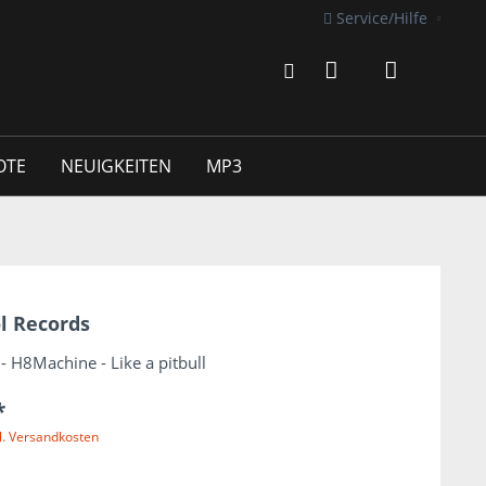
Service/Hilfe
OTE
NEUIGKEITEN
MP3
l Records
- H8Machine - Like a pitbull
*
l. Versandkosten