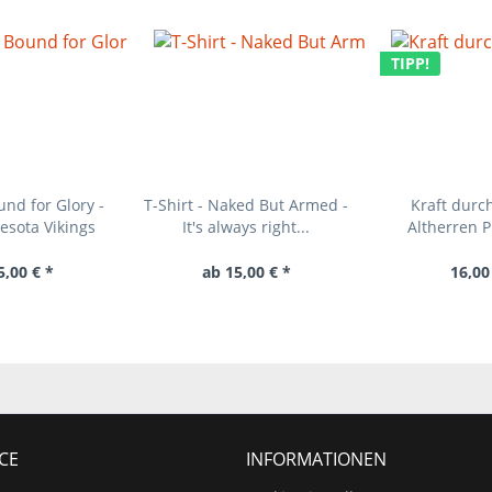
TIPP!
und for Glory -
T-Shirt - Naked But Armed -
Kraft durch
esota Vikings
It's always right...
Altherren 
5,00 € *
ab 15,00 € *
16,00
CE
INFORMATIONEN