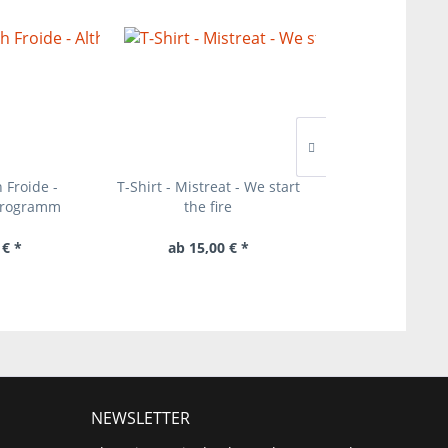
 Froide -
T-Shirt - Mistreat - We start
Blutrein - Ah
Programm
the fire
 € *
ab 15,00 € *
16,00 € 
NEWSLETTER